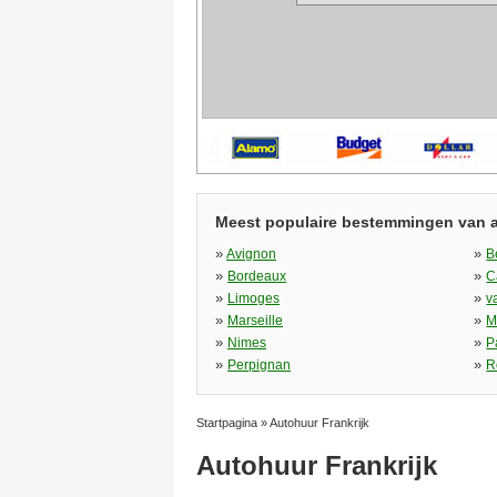
Meest populaire bestemmingen van 
»
»
Avignon
B
»
»
Bordeaux
C
»
»
Limoges
v
»
»
Marseille
M
»
»
Nimes
P
»
»
Perpignan
R
Startpagina
»
Autohuur Frankrijk
Autohuur Frankrijk