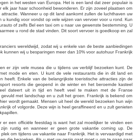
legen in het westen van Europa. Het is een land dat zeer populair is
r elk jaar haar schoonheid bewonderen. Er zijn zoveel plaatsen om
he attractie. Wanneer u op dit land aankomt zullen de luchthaven uw
en u kundig voor vondst op vele wijzen van vervoer voor u rond. Kun
uurauto of zelfs Bel een taxi om u naar uw gewenste bestemming. U
aarmee u rond de stad vinden. Dit soort vervoer is goedkoop en zal
nciers wereldwijd, zodat wij u enkele van de beste aanbiedingen
ok kunnen wij u besparingen meer dan 10% voor autohuur Frankrijk
en er zijn vele musea die u tijdens uw verblijf bezoeken kunt. De
 met mode en eten. U kunt de vele restaurants die in dit land en
 heeft. Enkele van de belangrijkste toeristische attracties zijn de
sport resorts die geopend in de winter en het beroemde kasteel
steel dateert uit in tijd en heeft veel te maken met de Franse
 gevuld met landschap en u zult het groen. Frankrijk is bekend om
e hier wordt gemaakt. Mensen uit heel de wereld bezoeken hun wijn
ankrijk of volgorde. Deze wijn is heel geraffineerd en u zult genieten
papillen.
 er een officiële feestdag is want het zal moeilijker te vinden een
n zijn rustig en wanneer er geen grote vakantie coming up. De
e plek om tijdens uw vakantie naar Frankrijk. Het is vervaardigd met
nsen die bezoeken. Als u met uw gezin gaat moet u om te gaan naar