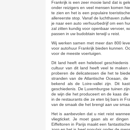
Frankrijk is een zeer mooie land dat is ge
onder reizigers en veel mensen komen hie
te zien en het is een populaire toeristisc
allereerste stop. Vanaf de luchthaven zull
je naar een auto verhuurbedrijf om een h
zal zitten kundig voor openbaar vervoer, w
passen in uw budobtain terwijl u reist.
Wij werken samen met meer dan 800 levera
voor autohuur Frankrijk bieden kunnen. O
voor de meeste voertuigen.
Dit land heeft een heleboel geschiedenis 
cultuur van dit land heeft veel te maken
proberen de delicatessen die het te bieden
stranden van de Atlantische Oceaan, de 
bekend als de Loire-vallei zijn. Dit ka
geschiedenis. De Luxemburgse tuinen zijn
de wijn die het produceert en de kaas di
in de restaurants die ze eten bij bars in Fr
van de smaak die het brengt aan uw smaak
Het is aanbevolen dat u niet reist wanneer
vliegticket. Je moet gaan als er dinge
Eiffeltoren in Parijs maakt een fantastisch
zorg en het is heel populair onder de me