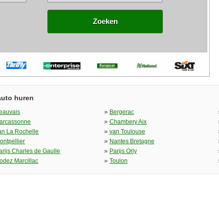
Zoeken
auto huren
»
eauvais
Bergerac
»
arcassonne
Chambery Aix
»
an La Rochelle
van Toulouse
»
ontpellier
Nantes Bretagne
»
arijs Charles de Gaulle
Parijs Orly
»
odez Marcillac
Toulon