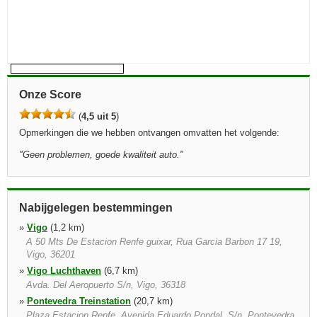
Onze Score
(
4,5 uit 5
)
Opmerkingen die we hebben ontvangen omvatten het volgende:
"
Geen problemen, goede kwaliteit auto.
"
Nabijgelegen bestemmingen
»
Vigo
(1,2 km)
A 50 Mts De Estacion Renfe guixar, Rua Garcia Barbon 17 19,
Vigo, 36201
»
Vigo Luchthaven
(6,7 km)
Avda. Del Aeropuerto S/n, Vigo, 36318
»
Pontevedra Treinstation
(20,7 km)
Plaza Estacion Renfe, Avenida Eduardo Pondal, S/n, Pontevedra,