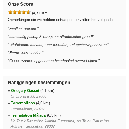
Onze Score
(
4,7 uit 5
)
Opmerkingen die we hebben ontvangen omvatten het volgende:
"
Exellent service.
"
"
eenvoudig pickup & terugkeer altoobtainher groot!!
"
"
Uitstekende service, zeer tevreden, zal opnieuw gebruiken!
"
"
Eerste klas service!
"
"
Goede waarde opgenomen beschadigd overschrijden.
"
Nabijgelegen bestemmingen
»
Ortega y Gasset
(4,1 km)
C/ Orotava 33, 29006
»
Torremolinos
(4,6 km)
Torremolinos, 29620
»
Treinstation Málaga
(6,3 km)
No Truck Return*no Admite Furgoneta, No Truck Return*no
Admite Furgonetas, 29002