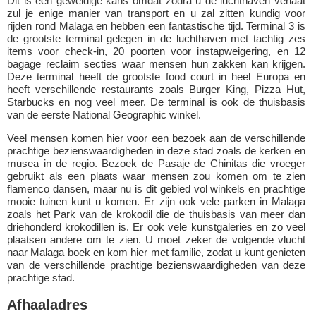
Dit is een geweldige kans omdat zodra u de luchthaven verlaat
zul je enige manier van transport en u zal zitten kundig voor
rijden rond Malaga en hebben een fantastische tijd. Terminal 3 is
de grootste terminal gelegen in de luchthaven met tachtig zes
items voor check-in, 20 poorten voor instapweigering, en 12
bagage reclaim secties waar mensen hun zakken kan krijgen.
Deze terminal heeft de grootste food court in heel Europa en
heeft verschillende restaurants zoals Burger King, Pizza Hut,
Starbucks en nog veel meer. De terminal is ook de thuisbasis
van de eerste National Geographic winkel.
Veel mensen komen hier voor een bezoek aan de verschillende
prachtige bezienswaardigheden in deze stad zoals de kerken en
musea in de regio. Bezoek de Pasaje de Chinitas die vroeger
gebruikt als een plaats waar mensen zou komen om te zien
flamenco dansen, maar nu is dit gebied vol winkels en prachtige
mooie tuinen kunt u komen. Er zijn ook vele parken in Malaga
zoals het Park van de krokodil die de thuisbasis van meer dan
driehonderd krokodillen is. Er ook vele kunstgaleries en zo veel
plaatsen andere om te zien. U moet zeker de volgende vlucht
naar Malaga boek en kom hier met familie, zodat u kunt genieten
van de verschillende prachtige bezienswaardigheden van deze
prachtige stad.
Afhaaladres