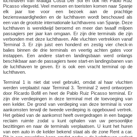
luchthaven van Malaga Costa Del Sol en ook het Pablo Ruiz
Picasso vliegveld. Veel mensen en toeristen komen naar Spanje
elk jaar toe voor een bezoek aan de prachtige
bezienswaardigheden en de luchthaven wordt beschouwd als
een van de grootste internationale luchthavens van Spanje. Deze
luchthaven is wereldwijd beroemd en meer dan twaalf miljoen
passagiers per jaar kan omgaan. Er zijn drie terminals die zijn
verbonden met deze luchthaven. Alle vluchten vertrekken vanaf
Terminal 3. Er zijn juist een honderd en zestig vier check-in
balies binnen de drie terminals en veertig achten gates voor
instappen. Een andere start-en landingsbaan werd onlangs
beschikbaar aan de passagiers twee start-en landingsbanen van
de luchthaven te geven. Er is ook een vracht terminal op de
luchthaven.
Terminal 1 is niet dat veel gebruikt, omdat al haar vluchten
werden verplaatst naar Terminal 3. Terminal 2 werd ontworpen
door Ricardo Bofill en heet de Pablo Ruiz Picasso terminal. Er
zijn drie verdiepingen in deze terminal met de toevoeging van
een kelder. De grond van verdieping van deze terminal is voor
aankomsten terwijl de tweede verdieping is opgebouwd vertrek.
Het gebied van de aankomst heeft overgedragen in een bagage
reclaim ruimte zodat u kunt ophalen van uw persoonlijke
bezittingen en naar de terminals verplaatsen. U kunt het huren
van een auto in de kelder bekend staat als de zone Rent a car.