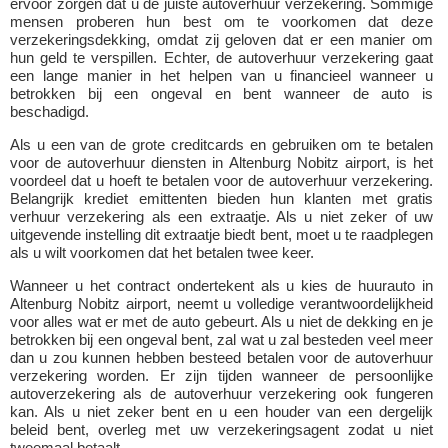
ervoor zorgen dat u de juiste autoverhuur verzekering. Sommige
mensen proberen hun best om te voorkomen dat deze
verzekeringsdekking, omdat zij geloven dat er een manier om
hun geld te verspillen. Echter, de autoverhuur verzekering gaat
een lange manier in het helpen van u financieel wanneer u
betrokken bij een ongeval en bent wanneer de auto is
beschadigd.
Als u een van de grote creditcards en gebruiken om te betalen
voor de autoverhuur diensten in Altenburg Nobitz airport, is het
voordeel dat u hoeft te betalen voor de autoverhuur verzekering.
Belangrijk krediet emittenten bieden hun klanten met gratis
verhuur verzekering als een extraatje. Als u niet zeker of uw
uitgevende instelling dit extraatje biedt bent, moet u te raadplegen
als u wilt voorkomen dat het betalen twee keer.
Wanneer u het contract ondertekent als u kies de huurauto in
Altenburg Nobitz airport, neemt u volledige verantwoordelijkheid
voor alles wat er met de auto gebeurt. Als u niet de dekking en je
betrokken bij een ongeval bent, zal wat u zal besteden veel meer
dan u zou kunnen hebben besteed betalen voor de autoverhuur
verzekering worden. Er zijn tijden wanneer de persoonlijke
autoverzekering als de autoverhuur verzekering ook fungeren
kan. Als u niet zeker bent en u een houder van een dergelijk
beleid bent, overleg met uw verzekeringsagent zodat u niet
tweemaal betaalt.