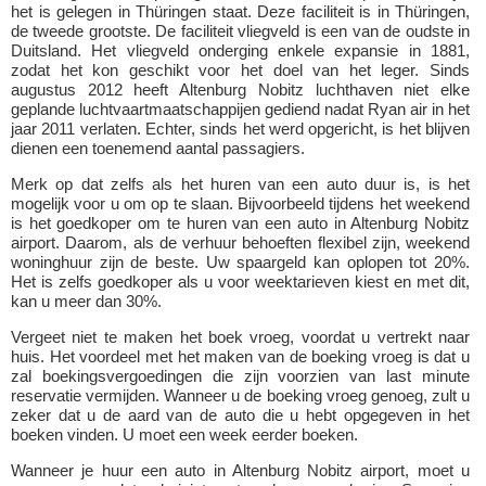
het is gelegen in Thüringen staat. Deze faciliteit is in Thüringen,
de tweede grootste. De faciliteit vliegveld is een van de oudste in
Duitsland. Het vliegveld onderging enkele expansie in 1881,
zodat het kon geschikt voor het doel van het leger. Sinds
augustus 2012 heeft Altenburg Nobitz luchthaven niet elke
geplande luchtvaartmaatschappijen gediend nadat Ryan air in het
jaar 2011 verlaten. Echter, sinds het werd opgericht, is het blijven
dienen een toenemend aantal passagiers.
Merk op dat zelfs als het huren van een auto duur is, is het
mogelijk voor u om op te slaan. Bijvoorbeeld tijdens het weekend
is het goedkoper om te huren van een auto in Altenburg Nobitz
airport. Daarom, als de verhuur behoeften flexibel zijn, weekend
woninghuur zijn de beste. Uw spaargeld kan oplopen tot 20%.
Het is zelfs goedkoper als u voor weektarieven kiest en met dit,
kan u meer dan 30%.
Vergeet niet te maken het boek vroeg, voordat u vertrekt naar
huis. Het voordeel met het maken van de boeking vroeg is dat u
zal boekingsvergoedingen die zijn voorzien van last minute
reservatie vermijden. Wanneer u de boeking vroeg genoeg, zult u
zeker dat u de aard van de auto die u hebt opgegeven in het
boeken vinden. U moet een week eerder boeken.
Wanneer je huur een auto in Altenburg Nobitz airport, moet u