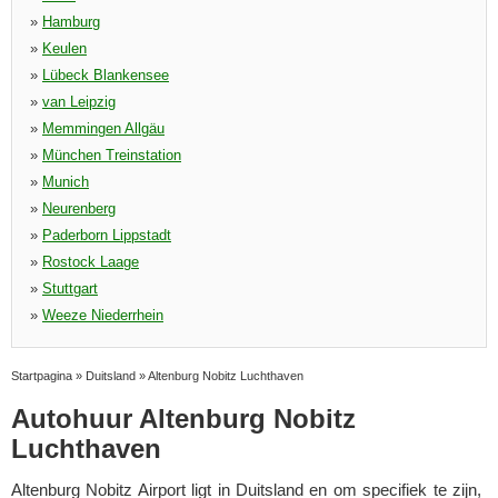
»
Hamburg
»
Keulen
»
Lübeck Blankensee
»
van Leipzig
»
Memmingen Allgäu
»
München Treinstation
»
Munich
»
Neurenberg
»
Paderborn Lippstadt
»
Rostock Laage
»
Stuttgart
»
Weeze Niederrhein
Startpagina
»
Duitsland
»
Altenburg Nobitz Luchthaven
Autohuur Altenburg Nobitz
Luchthaven
Altenburg Nobitz Airport ligt in Duitsland en om specifiek te zijn,