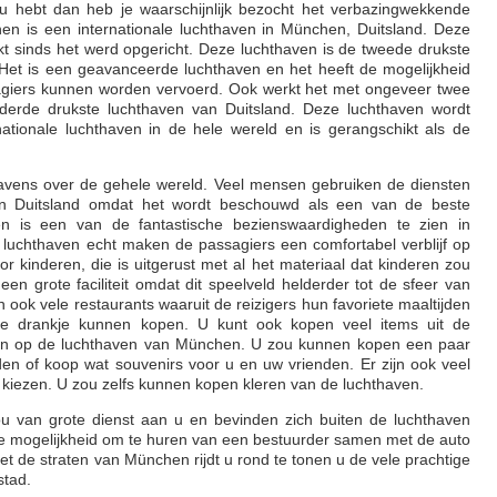
 u hebt dan heb je waarschijnlijk bezocht het verbazingwekkende
en is een internationale luchthaven in München, Duitsland. Deze
kt sinds het werd opgericht. Deze luchthaven is de tweede drukste
Het is een geavanceerde luchthaven en het heeft de mogelijkheid
sagiers kunnen worden vervoerd. Ook werkt het met ongeveer twee
 derde drukste luchthaven van Duitsland. Deze luchthaven wordt
ationale luchthaven in de hele wereld en is gerangschikt als de
havens over de gehele wereld. Veel mensen gebruiken de diensten
n Duitsland omdat het wordt beschouwd als een van de beste
en is een van de fantastische bezienswaardigheden te zien in
luchthaven echt maken de passagiers een comfortabel verblijf op
r kinderen, die is uitgerust met al het materiaal dat kinderen zou
en grote faciliteit omdat dit speelveld helderder tot de sfeer van
jn ook vele restaurants waaruit de reizigers hun favoriete maaltijden
ete drankje kunnen kopen. U kunt ook kopen veel items uit de
legen op de luchthaven van München. U zou kunnen kopen een paar
eden of koop wat souvenirs voor u en uw vrienden. Er zijn ook veel
 kiezen. U zou zelfs kunnen kopen kleren van de luchthaven.
zou van grote dienst aan u en bevinden zich buiten de luchthaven
de mogelijkheid om te huren van een bestuurder samen met de auto
et de straten van München rijdt u rond te tonen u de vele prachtige
stad.