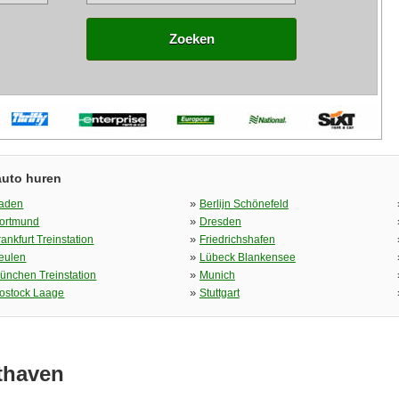
Zoeken
auto huren
»
aden
Berlijn Schönefeld
»
ortmund
Dresden
»
rankfurt Treinstation
Friedrichshafen
»
eulen
Lübeck Blankensee
»
ünchen Treinstation
Munich
»
ostock Laage
Stuttgart
thaven