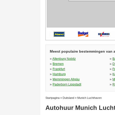
Meest populaire bestemmingen van 
»
»
Altenburg Nobitz
B
»
»
Bremen
D
»
»
Frankfurt
F
»
»
Hamburg
K
»
»
Memmingen Allgäu
M
»
»
Paderborn Lippstadt
R
Startpagina
»
Duitsland
»
Munich Luchthaven
Autohuur Munich Luch