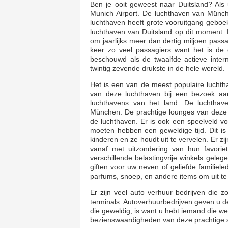
Ben je ooit geweest naar Duitsland? Als
Munich Airport. De luchthaven van Münch
luchthaven heeft grote vooruitgang geboe
luchthaven van Duitsland op dit moment. 
om jaarlijks meer dan dertig miljoen pas
keer zo veel passagiers want het is de
beschouwd als de twaalfde actieve intern
twintig zevende drukste in de hele wereld.
Het is een van de meest populaire lucht
van deze luchthaven bij een bezoek aa
luchthavens van het land. De luchthav
München. De prachtige lounges van deze 
de luchthaven. Er is ook een speelveld voo
moeten hebben een geweldige tijd. Dit is e
kinderen en ze houdt uit te vervelen. Er zi
vanaf met uitzondering van hun favori
verschillende belastingvrije winkels ge
giften voor uw neven of geliefde familiel
parfums, snoep, en andere items om uit te
Er zijn veel auto verhuur bedrijven die 
terminals. Autoverhuurbedrijven geven u 
die geweldig, is want u hebt iemand die we
bezienswaardigheden van deze prachtige 