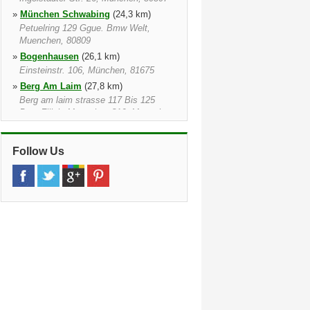
»
München Schwabing
(24,3 km)
Petuelring 129 Ggue. Bmw Welt,
Muenchen, 80809
»
Bogenhausen
(26,1 km)
Einsteinstr. 106, München, 81675
»
Berg Am Laim
(27,8 km)
Berg am laim strasse 117 Bis 125
Post Filiale Muenchen 816, Muenchen,
81673
»
München Treinstation
(29,2 km)
Follow Us
Bahnhofpl. 2/mietwagenzentrum,
München, 80335
»
West
(31,0 km)
Landsberger Str 368 374, 80687