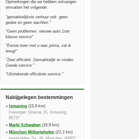
Opmerkingen die we hebben ontvangen
omvatten het volgende:
"
gemakkelijkste verhuur ooit. geen
gedoe en geen wachten.
"
"
Geen problemen. nieuwe auto 1ste
klasse service
"
"
Eerste keer met u was prima, zal ik
terug!
"
"
Zeer efficiënt. Gemakkelijk te vinden.
Goede service.
"
"
Uitstekende efficiënte service.
"
Nabijgelegen bestemmingen
»
Ismaning
(15,9 km)
Freisinger Strasse 15, Ismaning,
85737
»
Markt Schwaben
(18,9 km)
»
München Milbertshofen
(22,2 km)
Ingolstädter Str. 26, München, 80807