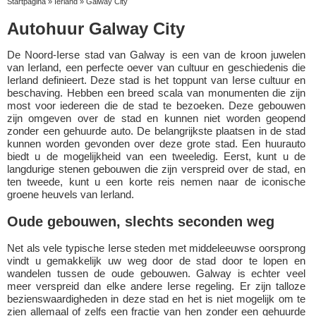
Startpagina
»
Ierland
»
Galway City
Autohuur Galway City
De Noord-Ierse stad van Galway is een van de kroon juwelen
van Ierland, een perfecte oever van cultuur en geschiedenis die
Ierland definieert. Deze stad is het toppunt van Ierse cultuur en
beschaving. Hebben een breed scala van monumenten die zijn
most voor iedereen die de stad te bezoeken. Deze gebouwen
zijn omgeven over de stad en kunnen niet worden geopend
zonder een gehuurde auto. De belangrijkste plaatsen in de stad
kunnen worden gevonden over deze grote stad. Een huurauto
biedt u de mogelijkheid van een tweeledig. Eerst, kunt u de
langdurige stenen gebouwen die zijn verspreid over de stad, en
ten tweede, kunt u een korte reis nemen naar de iconische
groene heuvels van Ierland.
Oude gebouwen, slechts seconden weg
Net als vele typische Ierse steden met middeleeuwse oorsprong
vindt u gemakkelijk uw weg door de stad door te lopen en
wandelen tussen de oude gebouwen. Galway is echter veel
meer verspreid dan elke andere Ierse regeling. Er zijn talloze
bezienswaardigheden in deze stad en het is niet mogelijk om te
zien allemaal of zelfs een fractie van hen zonder een gehuurde