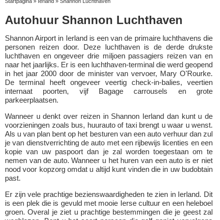
Startpagina
»
Ierland
»
Shannon Luchthaven
Autohuur Shannon Luchthaven
Shannon Airport in Ierland is een van de primaire luchthavens die
personen reizen door. Deze luchthaven is de derde drukste
luchthaven en ongeveer drie miljoen passagiers reizen van en
naar het jaarlijks. Er is een luchthaven-terminal die werd geopend
in het jaar 2000 door de minister van vervoer, Mary O'Rourke.
De terminal heeft ongeveer veertig check-in-balies, veertien
internaat poorten, vijf Bagage carrousels en grote
parkeerplaatsen.
Wanneer u denkt over reizen in Shannon Ierland dan kunt u de
voorzieningen zoals bus, huurauto of taxi brengt u waar u wenst.
Als u van plan bent op het besturen van een auto verhuur dan zul
je van dienstverrichting de auto met een rijbewijs licenties en een
kopie van uw paspoort dan je zal worden toegestaan om te
nemen van de auto. Wanneer u het huren van een auto is er niet
nood voor kopzorg omdat u altijd kunt vinden die in uw budobtain
past.
Er zijn vele prachtige bezienswaardigheden te zien in Ierland. Dit
is een plek die is gevuld met mooie Ierse cultuur en een heleboel
groen. Overal je ziet u prachtige bestemmingen die je geest zal