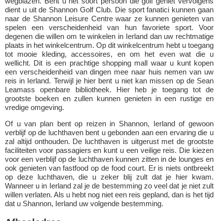
wegblazen. Bent u het soort persoon die golf geniet vervolgens
dient u uit de Shannon Golf Club. Die sport fanatici kunnen gaan
naar de Shannon Leisure Centre waar ze kunnen genieten van
spelen een verscheidenheid van hun favoriete sport. Voor
degenen die willen om te winkelen in Ierland dan uw rechtmatige
plaats in het winkelcentrum. Op dit winkelcentrum hebt u toegang
tot mooie kleding, accessoires, en om het even wat die u
wellicht. Dit is een prachtige shopping mall waar u kunt kopen
een verscheidenheid van dingen mee naar huis nemen van uw
reis in Ierland. Terwijl je hier bent u niet kan missen op de Sean
Leamass openbare bibliotheek. Hier heb je toegang tot de
grootste boeken en zullen kunnen genieten in een rustige en
vredige omgeving.
Of u van plan bent op reizen in Shannon, Ierland of gewoon
verblijf op de luchthaven bent u gebonden aan een ervaring die u
zal altijd onthouden. De luchthaven is uitgerust met de grootste
faciliteiten voor passagiers en kunt u een veilige reis. Die kiezen
voor een verblijf op de luchthaven kunnen zitten in de lounges en
ook genieten van fastfood op de food court. Er is niets ontbreekt
op deze luchthaven, die u zeker blij zult dat je hier kwam.
Wanneer u in Ierland zal je de bestemming zo veel dat je niet zult
willen verlaten. Als u hebt nog niet een reis gepland, dan is het tijd
dat u Shannon, Ierland uw volgende bestemming.