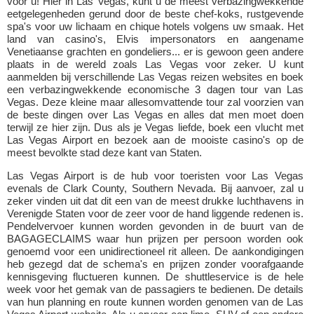
voor u! Hier in Las Vegas, kunt u de meest verbazingwekkende
eetgelegenheden gerund door de beste chef-koks, rustgevende
spa's voor uw lichaam en chique hotels volgens uw smaak. Het
land van casino's, Elvis impersonators en aangename
Venetiaanse grachten en gondeliers... er is gewoon geen andere
plaats in de wereld zoals Las Vegas voor zeker. U kunt
aanmelden bij verschillende Las Vegas reizen websites en boek
een verbazingwekkende economische 3 dagen tour van Las
Vegas. Deze kleine maar allesomvattende tour zal voorzien van
de beste dingen over Las Vegas en alles dat men moet doen
terwijl ze hier zijn. Dus als je Vegas liefde, boek een vlucht met
Las Vegas Airport en bezoek aan de mooiste casino's op de
meest bevolkte stad deze kant van Staten.
Las Vegas Airport is de hub voor toeristen voor Las Vegas
evenals de Clark County, Southern Nevada. Bij aanvoer, zal u
zeker vinden uit dat dit een van de meest drukke luchthavens in
Verenigde Staten voor de zeer voor de hand liggende redenen is.
Pendelvervoer kunnen worden gevonden in de buurt van de
BAGAGECLAIMS waar hun prijzen per persoon worden ook
genoemd voor een unidirectioneel rit alleen. De aankondigingen
heb gezegd dat de schema's en prijzen zonder voorafgaande
kennisgeving fluctueren kunnen. De shuttleservice is de hele
week voor het gemak van de passagiers te bedienen. De details
van hun planning en route kunnen worden genomen van de Las