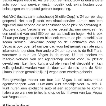
Vegas Airport website. Als u ervoor een limo, SUV of een andere
auto voor huur service kiest, mogelijk ook extra kosten voor
belastingen en brandstof gebruik toepassing.
Het ASC (luchtvaartmaatschappij Shuttle Corp) is 24 uur per dag
geopend. Het bedrijf biedt een shuttleservice samen met een
high-end limo service die beschikbaar op de plek op aanvraag is.
Uitvoerend Las Vegas is een ander bedrijf dat limo services met
een snelheid van rond $60 per uur aanbiedt en hoger. Het is ook
24 uur per dag geopend en biedt ook een op de plek beschikbaar
sedan service. Showtime bedrijf op de luchthaven van Las
Vegas is ook open 24 uur per dag voor het gemak van late night
inkomende toeristen. Een andere 24 uur service is de Bell Trans
waarmee u tour Las Vegas in de mode. U kunt boeken en
reserve vervoer van het Agentschap vooraf voor uw plezier
gevuld reis. Een limo kunt u ophalen van het vliegveld en kan
zelfs gebruikt worden voor de duur van de reis rond de Strip.
Limos kunnen gemakkelijk bij Vegas.com worden geboekt.
Een geweldige manier om tour Las Vegas is de autoverhuur
agentschappen waar u uw auto kunt smaakje voor uw reis. U
kunt huren een exotische auto of een economische te komen
halen u op wanneer je het land op de luchthaven van Las Vegas
van Vegas.com.
Afhaaladres