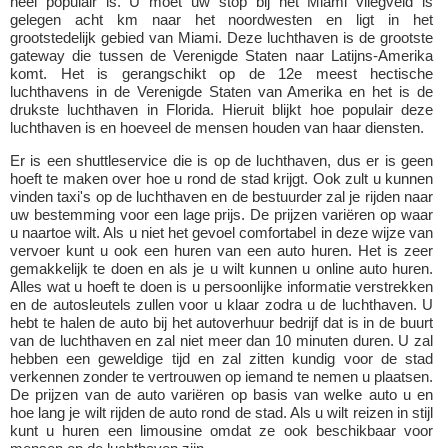
heel populair is. U moet uw stop bij het Miami vliegveld is
gelegen acht km naar het noordwesten en ligt in het
grootstedelijk gebied van Miami. Deze luchthaven is de grootste
gateway die tussen de Verenigde Staten naar Latijns-Amerika
komt. Het is gerangschikt op de 12e meest hectische
luchthavens in de Verenigde Staten van Amerika en het is de
drukste luchthaven in Florida. Hieruit blijkt hoe populair deze
luchthaven is en hoeveel de mensen houden van haar diensten.
Er is een shuttleservice die is op de luchthaven, dus er is geen
hoeft te maken over hoe u rond de stad krijgt. Ook zult u kunnen
vinden taxi's op de luchthaven en de bestuurder zal je rijden naar
uw bestemming voor een lage prijs. De prijzen variëren op waar
u naartoe wilt. Als u niet het gevoel comfortabel in deze wijze van
vervoer kunt u ook een huren van een auto huren. Het is zeer
gemakkelijk te doen en als je u wilt kunnen u online auto huren.
Alles wat u hoeft te doen is u persoonlijke informatie verstrekken
en de autosleutels zullen voor u klaar zodra u de luchthaven. U
hebt te halen de auto bij het autoverhuur bedrijf dat is in de buurt
van de luchthaven en zal niet meer dan 10 minuten duren. U zal
hebben een geweldige tijd en zal zitten kundig voor de stad
verkennen zonder te vertrouwen op iemand te nemen u plaatsen.
De prijzen van de auto variëren op basis van welke auto u en
hoe lang je wilt rijden de auto rond de stad. Als u wilt reizen in stijl
kunt u huren een limousine omdat ze ook beschikbaar voor