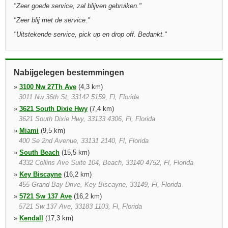
"
Zeer goede service, zal blijven gebruiken.
"
"
Zeer blij met de service.
"
"
Uitstekende service, pick up en drop off. Bedankt.
"
Nabijgelegen bestemmingen
»
3100 Nw 27Th Ave
(4,3 km)
3011 Nw 36th St, 33142 5159, Fl, Florida
»
3621 South Dixie Hwy
(7,4 km)
3621 South Dixie Hwy, 33133 4306, Fl, Florida
»
Miami
(9,5 km)
400 Se 2nd Avenue, 33131 2140, Fl, Florida
»
South Beach
(15,5 km)
4332 Collins Ave Suite 104, Beach, 33140 4752, Fl, Florida
»
Key Biscayne
(16,2 km)
455 Grand Bay Drive, Key Biscayne, 33149, Fl, Florida
»
5721 Sw 137 Ave
(16,2 km)
5721 Sw 137 Ave, 33183 1103, Fl, Florida
»
Kendall
(17,3 km)