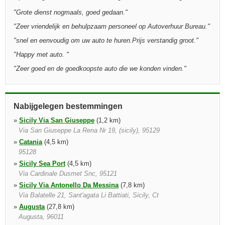
"
Grote dienst nogmaals, goed gedaan.
"
"
Zeer vriendelijk en behulpzaam personeel op Autoverhuur Bureau.
"
"
snel en eenvoudig om uw auto te huren.Prijs verstandig groot.
"
"
Happy met auto.
"
"
Zeer goed en de goedkoopste auto die we konden vinden.
"
Nabijgelegen bestemmingen
»
Sicily Via San Giuseppe
(1,2 km)
Via San Giuseppe La Rena Nr 19, (sicily), 95129
»
Catania
(4,5 km)
95128
»
Sicily Sea Port
(4,5 km)
Via Cardinale Dusmet Snc, 95121
»
Sicily Via Antonello Da Messina
(7,8 km)
Via Balatelle 21, Sant'agata Li Battiati, Sicily, Ct
»
Augusta
(27,8 km)
Augusta, 96011