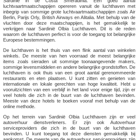
Sardinië in de Costa Smeradinia. Een goed aantal
luchtvaartmaatschappijen opereren vanuit de luchthaven met
inbegrip van sommige grote luchtvaartmaatschappijen zoals Air
Berlin, Parijs Orly, British Airways en Alitalia. Met behulp van de
vluchten door deze maatschappijen, is het gemakkelijk te
verkrijgen naar Sardinië Olbia Luchthaven. Dit is de reden
waarom de luchthaven perfect is voor de toegang tot belangrijke
Europese bestemmingen.
De luchthaven is het thuis van een flink aantal van winkelen
winkels. De meeste van hen voorraad de meest belangrijke
items zoals sieraden uit sommige toonaangevende makers,
sommige levensmiddelen en andere belangrijke grondstoffen. De
luchthaven is ook thuis van een groot aantal gerenommeerde
restaurants en eten plaatsen. U kunt zitten en genieten van
internationale en lokale gerechten van hoge kwaliteit. Hebt u
vooruitzichten van een verblijf in het land voor enige tijd, zijn er
veel hotels die zich in de buurt van de luchthaven bevinden.
Meeste van deze hotels te boeken vooraf met behulp van de
online methode.
Op het terrein van Sardinië Olbia Luchthaven zijn er veel
autoverhuur dienstverleners. Er zijn ook Autoverhuur
serviceproviders die zich in de buurt van de luchthaven
bevinden. U kunt toegang tot deze diensten gemakkelijk bij
aankomst. De meeste van de autoverhuur serviceproviders zijn