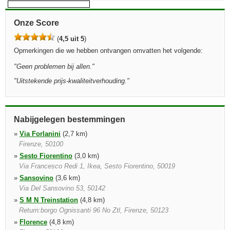
Onze Score
(
4,5 uit 5
)
Opmerkingen die we hebben ontvangen omvatten het volgende:
"
Geen problemen bij allen.
"
"
Uitstekende prijs-kwaliteitverhouding.
"
Nabijgelegen bestemmingen
»
Via Forlanini
(2,7 km)
Firenze, 50100
»
Sesto Fiorentino
(3,0 km)
Via Francesco Redi 1, Ikea, Sesto Fiorentino, 50019
»
Sansovino
(3,6 km)
Via Del Sansovino 53, 50142
»
S M N Treinstation
(4,8 km)
Return:borgo Ognissanti 96 No Ztl, Firenze, 50123
»
Florence
(4,8 km)