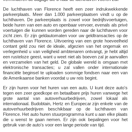
De luchthaven van Florence heeft een zeer indrukwekkende
parkeerplaats. Meer dan 1.000 parkeerplaatsen vindt u op de
luchthaven. De parkeerplaats is zowel voor bedrijfsvoertuigen,
beide huren van een auto en openbaar vervoer, evenals als privé
voertuigen die kunnen worden gereden naar de luchthaven voor
zicht zien. Er zijn geldautomaten voor uw geldtransacties op de
luchthaven van Florence. Uitvoering van een grote hoeveelheid
contant geld zou niet de ideale, afgezien van het ongemak en
verlegenheid u van veiligheid ambtenaren ontvangt, je hebt altijd
een rusteloze geest, want u weet niet als boeven zal je aanvallen
en verzamelen van het geld. De globale wereld is omgaan met
elektronische transacties; u zal vallen onder internationale
financiële beginsel te uploaden sommige fondsen naar een van
de Amerikaanse banken voordat u uw reis begint.
Er zijn huren voor het huren van een auto. U kunt deze auto's
tegen een zeer goedkope en betaalbare prijs huren vanwege het
grote aantal van autoverhuurbedrijven, zowel lokaal als
internationaal. Budobtain, Hertz en Europecar zijn enkele van de
autoverhuurbedrijven beschikbaar op de luchthaven van
Florence. Het auto huren stuurprogramma kunt u aan elke plaats
die u wenst te gaan nemen. Er zijn ook bepalingen voor het
gebruik van de auto's voor een lange periode van tijd.