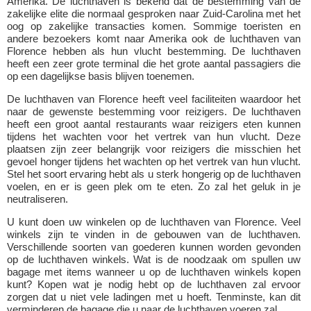
Amerika. De luchthaven is bekend dat de bestemming van de
zakelijke elite die normaal gesproken naar Zuid-Carolina met het
oog op zakelijke transacties komen. Sommige toeristen en
andere bezoekers komt naar Amerika ook de luchthaven van
Florence hebben als hun vlucht bestemming. De luchthaven
heeft een zeer grote terminal die het grote aantal passagiers die
op een dagelijkse basis blijven toenemen.
De luchthaven van Florence heeft veel faciliteiten waardoor het
naar de gewenste bestemming voor reizigers. De luchthaven
heeft een groot aantal restaurants waar reizigers eten kunnen
tijdens het wachten voor het vertrek van hun vlucht. Deze
plaatsen zijn zeer belangrijk voor reizigers die misschien het
gevoel honger tijdens het wachten op het vertrek van hun vlucht.
Stel het soort ervaring hebt als u sterk hongerig op de luchthaven
voelen, en er is geen plek om te eten. Zo zal het geluk in je
neutraliseren.
U kunt doen uw winkelen op de luchthaven van Florence. Veel
winkels zijn te vinden in de gebouwen van de luchthaven.
Verschillende soorten van goederen kunnen worden gevonden
op de luchthaven winkels. Wat is de noodzaak om spullen uw
bagage met items wanneer u op de luchthaven winkels kopen
kunt? Kopen wat je nodig hebt op de luchthaven zal ervoor
zorgen dat u niet vele ladingen met u hoeft. Tenminste, kan dit
verminderen de bagage die u naar de luchthaven voeren zal.