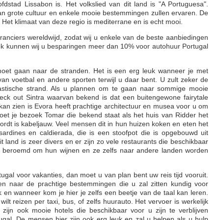
fdstad Lissabon is. Het volkslied van dit land is "A Portuguesa".
an grote cultuur en enkele mooie bestemmingen zullen ervaren. De
. Het klimaat van deze regio is mediterrane en is echt mooi.
nciers wereldwijd, zodat wij u enkele van de beste aanbiedingen
ok kunnen wij u besparingen meer dan 10% voor autohuur Portugal
 moet gaan naar de stranden. Het is een erg leuk wanneer je met
van voetbal en andere sporten terwijl u daar bent. U zult zeker de
antastische strand. Als u plannen om te gaan naar sommige mooie
ck out Sintra waarvan bekend is dat een buitengewone fairytale
kan zien is Evora heeft prachtige architectuur en musea voor u om
moet je bezoek Tomar die bekend staat als het huis van Ridder het
ordt is kabeljauw. Veel mensen dit in hun huizen koken en eten het
 sardines en caldierada, die is een stoofpot die is opgebouwd uit
land is zeer divers en er zijn zo vele restaurants die beschikbaar
ook beroemd om hun wijnen en ze zelfs naar andere landen worden
ugal voor vakanties, dan moet u van plan bent uw reis tijd vooruit.
ven naar de prachtige bestemmingen die u zal zitten kundig voor
ijk en wanneer kom je hier je zelfs een beetje van de taal kan leren.
ilt reizen per taxi, bus, of zelfs huurauto. Het vervoer is werkelijk
zijn ook mooie hotels die beschikbaar voor u zijn te verblijven
tugal. De mensen hier zijn ook erg leuk en zal u helpen als u hulp