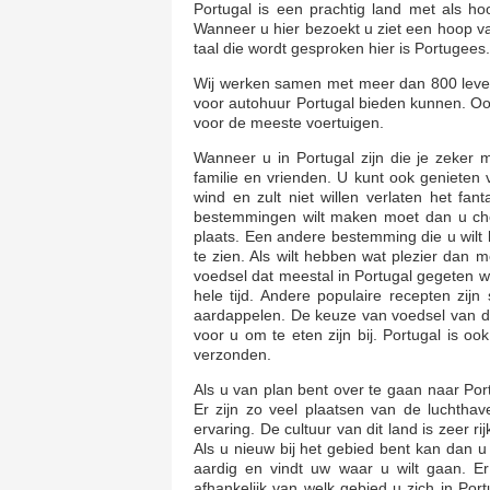
Portugal is een prachtig land met als hoo
Wanneer u hier bezoekt u ziet een hoop v
taal die wordt gesproken hier is Portugees
Wij werken samen met meer dan 800 levera
voor autohuur Portugal bieden kunnen. O
voor de meeste voertuigen.
Wanneer u in Portugal zijn die je zeker
familie en vrienden. U kunt ook genieten 
wind en zult niet willen verlaten het f
bestemmingen wilt maken moet dan u che
plaats. Een andere bestemming die u wilt 
te zien. Als wilt hebben wat plezier dan 
voedsel dat meestal in Portugal gegeten w
hele tijd. Andere populaire recepten zijn
aardappelen. De keuze van voedsel van dit 
voor u om te eten zijn bij. Portugal is 
verzonden.
Als u van plan bent over te gaan naar Port
Er zijn zo veel plaatsen van de luchtha
ervaring. De cultuur van dit land is zeer r
Als u nieuw bij het gebied bent kan dan u w
aardig en vindt uw waar u wilt gaan. Er 
afhankelijk van welk gebied u zich in Por