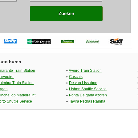
Zoeken
auto huren
»
marante Train Station
Aveiro Train Station
»
arvoeiro
Cascais
»
oimbra Train Station
De van Lissabon
»
agos
Lisbon Shuttle Service
»
unchal op Madeira Int
Ponta Delgada Azoren
»
orto Shuttle Service
Tavira Pedras Rainha