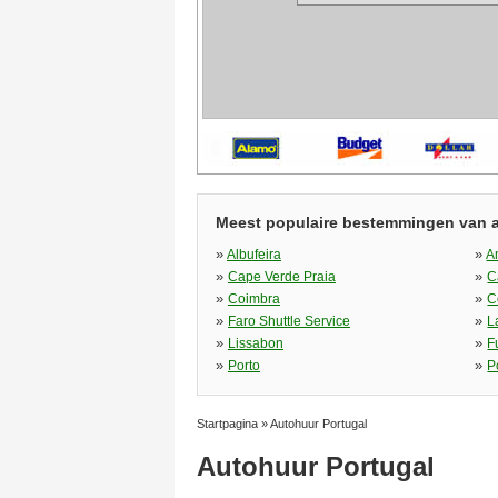
Meest populaire bestemmingen van 
»
»
Albufeira
A
»
»
Cape Verde Praia
C
»
»
Coimbra
C
»
»
Faro Shuttle Service
L
»
»
Lissabon
F
»
»
Porto
P
Startpagina
»
Autohuur Portugal
Autohuur Portugal