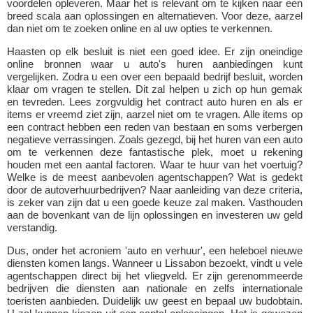
voordelen opleveren. Maar het is relevant om te kijken naar een
breed scala aan oplossingen en alternatieven. Voor deze, aarzel
dan niet om te zoeken online en al uw opties te verkennen.
Haasten op elk besluit is niet een goed idee. Er zijn oneindige
online bronnen waar u auto's huren aanbiedingen kunt
vergelijken. Zodra u een over een bepaald bedrijf besluit, worden
klaar om vragen te stellen. Dit zal helpen u zich op hun gemak
en tevreden. Lees zorgvuldig het contract auto huren en als er
items er vreemd ziet zijn, aarzel niet om te vragen. Alle items op
een contract hebben een reden van bestaan en soms verbergen
negatieve verrassingen. Zoals gezegd, bij het huren van een auto
om te verkennen deze fantastische plek, moet u rekening
houden met een aantal factoren. Waar te huur van het voertuig?
Welke is de meest aanbevolen agentschappen? Wat is gedekt
door de autoverhuurbedrijven? Naar aanleiding van deze criteria,
is zeker van zijn dat u een goede keuze zal maken. Vasthouden
aan de bovenkant van de lijn oplossingen en investeren uw geld
verstandig.
Dus, onder het acroniem 'auto en verhuur', een heleboel nieuwe
diensten komen langs. Wanneer u Lissabon bezoekt, vindt u vele
agentschappen direct bij het vliegveld. Er zijn gerenommeerde
bedrijven die diensten aan nationale en zelfs internationale
toeristen aanbieden. Duidelijk uw geest en bepaal uw budobtain.