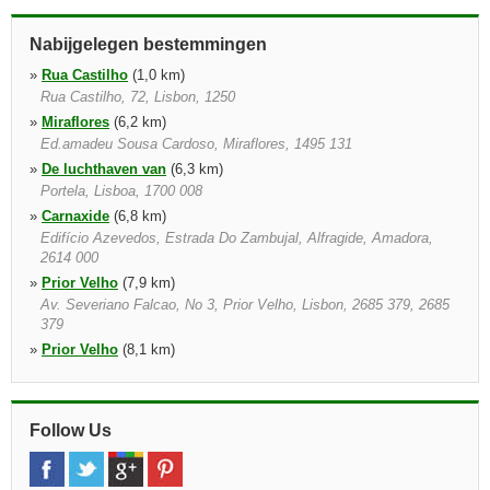
Nabijgelegen bestemmingen
»
Rua Castilho
(1,0 km)
Rua Castilho, 72, Lisbon, 1250
»
Miraflores
(6,2 km)
Ed.amadeu Sousa Cardoso, Miraflores, 1495 131
»
De luchthaven van
(6,3 km)
Portela, Lisboa, 1700 008
»
Carnaxide
(6,8 km)
Edifício Azevedos, Estrada Do Zambujal, Alfragide, Amadora,
2614 000
»
Prior Velho
(7,9 km)
Av. Severiano Falcao, No 3, Prior Velho, Lisbon, 2685 379, 2685
379
»
Prior Velho
(8,1 km)
Lisboa, 1800 255
»
Odivelas
(8,6 km)
Avenida Das Acácias, 4 a Colinas Do Cruzeiro, Odivelas, 2675
Follow Us
221
»
Oeiras
(12,5 km)
Oeiras Tagus Park, Núcleo Central Loja Nº 138, Oeiras, 2740 122