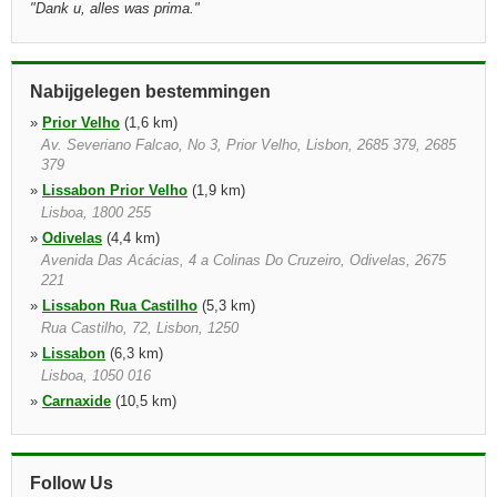
"
Dank u, alles was prima.
"
Nabijgelegen bestemmingen
»
Prior Velho
(1,6 km)
Av. Severiano Falcao, No 3, Prior Velho, Lisbon, 2685 379, 2685
379
»
Lissabon Prior Velho
(1,9 km)
Lisboa, 1800 255
»
Odivelas
(4,4 km)
Avenida Das Acácias, 4 a Colinas Do Cruzeiro, Odivelas, 2675
221
»
Lissabon Rua Castilho
(5,3 km)
Rua Castilho, 72, Lisbon, 1250
»
Lissabon
(6,3 km)
Lisboa, 1050 016
»
Carnaxide
(10,5 km)
Edifício Azevedos, Estrada Do Zambujal, Alfragide, Amadora,
2614 000
»
Miraflores
(10,6 km)
Follow Us
Ed.amadeu Sousa Cardoso, Miraflores, 1495 131