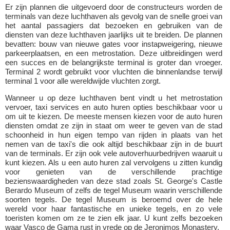
Er zijn plannen die uitgevoerd door de constructeurs worden de
terminals van deze luchthaven als gevolg van de snelle groei van
het aantal passagiers dat bezoeken en gebruiken van de
diensten van deze luchthaven jaarlijks uit te breiden. De plannen
bevatten: bouw van nieuwe gates voor instapweigering, nieuwe
parkeerplaatsen, en een metrostation. Deze uitbreidingen werd
een succes en de belangrijkste terminal is groter dan vroeger.
Terminal 2 wordt gebruikt voor vluchten die binnenlandse terwijl
terminal 1 voor alle wereldwijde vluchten zorgt.
Wanneer u op deze luchthaven bent vindt u het metrostation
vervoer, taxi services en auto huren opties beschikbaar voor u
om uit te kiezen. De meeste mensen kiezen voor de auto huren
diensten omdat ze zijn in staat om weer te geven van de stad
schoonheid in hun eigen tempo van rijden in plaats van het
nemen van de taxi's die ook altijd beschikbaar zijn in de buurt
van de terminals. Er zijn ook vele autoverhuurbedrijven waaruit u
kunt kiezen. Als u een auto huren zal vervolgens u zitten kundig
voor genieten van de verschillende prachtige
bezienswaardigheden van deze stad zoals St. George's Castle
Berardo Museum of zelfs de tegel Museum waarin verschillende
soorten tegels. De tegel Museum is beroemd over de hele
wereld voor haar fantastische en unieke tegels, en zo vele
toeristen komen om ze te zien elk jaar. U kunt zelfs bezoeken
waar Vasco de Gama rust in vrede op de Jeronimos Monastery.