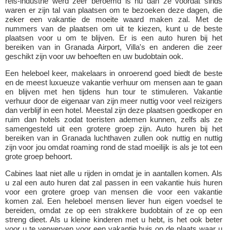
reis-industrie werd zeer beroemd is nu dan ze voordat sinds
waren er zijn tal van plaatsen om te bezoeken deze dagen, die
zeker een vakantie de moeite waard maken zal. Met de
nummers van de plaatsen om uit te kiezen, kunt u de beste
plaatsen voor u om te blijven. Er is een auto huren bij het
bereiken van in Granada Airport, Villa's en anderen die zeer
geschikt zijn voor uw behoeften en uw budobtain ook.
Een heleboel keer, makelaars in onroerend goed biedt de beste
en de meest luxueuze vakantie verhuur om mensen aan te gaan
en blijven met hen tijdens hun tour te stimuleren. Vakantie
verhuur door de eigenaar van zijn meer nuttig voor veel reizigers
dan verblijf in een hotel. Meestal zijn deze plaatsen goedkoper en
ruim dan hotels zodat toeristen ademen kunnen, zelfs als ze
samengesteld uit een grotere groep zijn. Auto huren bij het
bereiken van in Granada luchthaven zullen ook nuttig en nuttig
zijn voor jou omdat roaming rond de stad moeilijk is als je tot een
grote groep behoort.
Cabines laat niet alle u rijden in omdat je in aantallen komen. Als
u zal een auto huren dat zal passen in een vakantie huis huren
voor een grotere groep van mensen die voor een vakantie
komen zal. Een heleboel mensen liever hun eigen voedsel te
bereiden, omdat ze op een strakkere budobtain of ze op een
streng dieet. Als u kleine kinderen met u hebt, is het ook beter
voor u te verwerven voor een vakantie huis op de plaats waar u