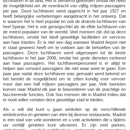
luchthaven in dit land. Het is beroemd geworden omdat het heeft
de mogelijkheid om de overdracht van vijftig miljoen passagiers
per jaar. Deze luchthaven werd opgericht in het jaar 1927 en
heeft belangrijke verbeteringen aangebracht in het ontwerp. Dat
is waarom het is heel populair en ook de drukste luchthaven van
heel Spanje. Het is ook gerangschikt als de elfde luchthaven van
de meest populaire van de wereld. Veel mensen zijn dol op deze
luchthaven, omdat het biedt geweldige faciliteiten en services
aan haar klanten. Er is niet een dag wanneer Madrid Airport niet
in staat geweest heeft om te voldoen aan de behoeften van de
passagiers. Deze luchthaven werd uitgeroepen tot de beste
luchthaven in het jaar 2008, omdat het grote diensten verleend
aan haar passagiers. Het luchthavenpersoneel is er altijd te
helpen aan verward passagiers die niet waar weet te gaan. Een
paar jaar nadat deze luchthaven was gemaakt werd bekend en
het bereikt de mogelijkheid om te zitten kundig voor vervoer
meer dan een half miljoen passagiers per jaar. Vele toeristen
komen naar Madrid elk jaar te bewonderen van de prachtige en
fascinerende functies. Ook hou mensen die in Madrid milieu dat
er nooit willen verlaten deze geweldige stad te bieden.
Als u wilt dat kunt u gaan winkelen op de verschillende
winkelcentra en genieten van eten bij diverse restaurants. Madrid
is een stad van vele wonderen en u vele activiteiten die u tijdens
uw verblijf genieten kunt uitvoeren. Er zijn veel parken,