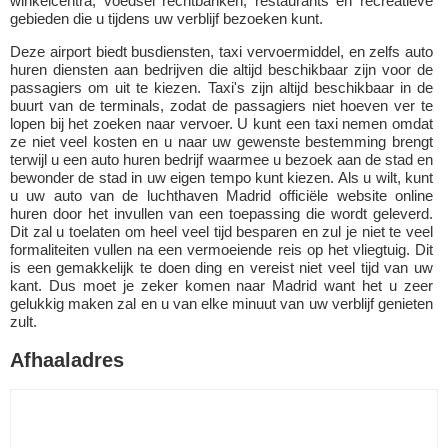
winkelcentra, voedsel rechtbanken, restaurants en recreatieve
gebieden die u tijdens uw verblijf bezoeken kunt.
Deze airport biedt busdiensten, taxi vervoermiddel, en zelfs auto
huren diensten aan bedrijven die altijd beschikbaar zijn voor de
passagiers om uit te kiezen. Taxi's zijn altijd beschikbaar in de
buurt van de terminals, zodat de passagiers niet hoeven ver te
lopen bij het zoeken naar vervoer. U kunt een taxi nemen omdat
ze niet veel kosten en u naar uw gewenste bestemming brengt
terwijl u een auto huren bedrijf waarmee u bezoek aan de stad en
bewonder de stad in uw eigen tempo kunt kiezen. Als u wilt, kunt
u uw auto van de luchthaven Madrid officiële website online
huren door het invullen van een toepassing die wordt geleverd.
Dit zal u toelaten om heel veel tijd besparen en zul je niet te veel
formaliteiten vullen na een vermoeiende reis op het vliegtuig. Dit
is een gemakkelijk te doen ding en vereist niet veel tijd van uw
kant. Dus moet je zeker komen naar Madrid want het u zeer
gelukkig maken zal en u van elke minuut van uw verblijf genieten
zult.
Afhaaladres