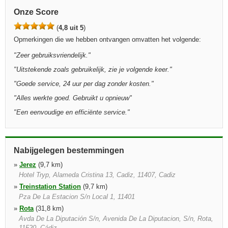
Onze Score
(
4,8 uit 5
)
Opmerkingen die we hebben ontvangen omvatten het volgende:
"
Zeer gebruiksvriendelijk.
"
"
Uitstekende zoals gebruikelijk, zie je volgende keer.
"
"
Goede service, 24 uur per dag zonder kosten.
"
"
Alles werkte goed. Gebruikt u opnieuw
"
"
Een eenvoudige en efficiënte service.
"
Nabijgelegen bestemmingen
»
Jerez
(9,7 km)
Hotel Tryp, Alameda Cristina 13, Cadiz, 11407, Cadiz
»
Treinstation Station
(9,7 km)
Pza De La Estacion S/n Local 1, 11401
»
Rota
(31,8 km)
Avda De La Diputación S/n, Avenida De La Diputacion, S/n, Rota,
11520, Cádiz