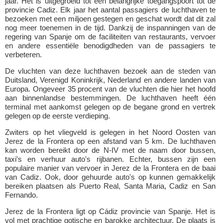
jaar. Het is uitgegroeid tot een belangrijke toegangspoort tot de
provincie Cadiz. Elk jaar het aantal passagiers de luchthaven te
bezoeken met een miljoen gestegen en geschat wordt dat dit zal
nog meer toenemen in de tijd. Dankzij de inspanningen van de
regering van Spanje om de faciliteiten van restaurants, vervoer
en andere essentiële benodigdheden van de passagiers te
verbeteren.
De vluchten van deze luchthaven bezoek aan de steden van
Duitsland, Verenigd Koninkrijk, Nederland en andere landen van
Europa. Ongeveer 35 procent van de vluchten die hier het hoofd
aan binnenlandse bestemmingen. De luchthaven heeft één
terminal met aankomst gelegen op de begane grond en vertrek
gelegen op de eerste verdieping.
Zwiters op het vliegveld is gelegen in het Noord Oosten van
Jerez de la Frontera op een afstand van 5 km. De luchthaven
kan worden bereikt door de N-IV met de naam door bussen,
taxi's en verhuur auto's rijbanen. Echter, bussen zijn een
populaire manier van vervoer in Jerez de la Frontera en de baai
van Cadiz. Ook, door gehuurde auto's op kunnen gemakkelijk
bereiken plaatsen als Puerto Real, Santa Maria, Cadiz en San
Fernando.
Jerez de la Frontera ligt op Cádiz provincie van Spanje. Het is
vol met prachtige gotische en barokke architectuur. De plaats is