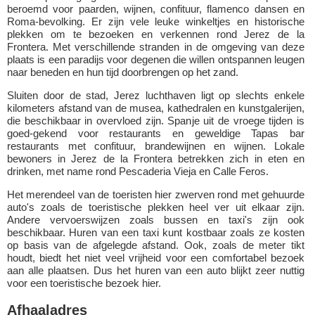
beroemd voor paarden, wijnen, confituur, flamenco dansen en
Roma-bevolking. Er zijn vele leuke winkeltjes en historische
plekken om te bezoeken en verkennen rond Jerez de la
Frontera. Met verschillende stranden in de omgeving van deze
plaats is een paradijs voor degenen die willen ontspannen leugen
naar beneden en hun tijd doorbrengen op het zand.
Sluiten door de stad, Jerez luchthaven ligt op slechts enkele
kilometers afstand van de musea, kathedralen en kunstgalerijen,
die beschikbaar in overvloed zijn. Spanje uit de vroege tijden is
goed-gekend voor restaurants en geweldige Tapas bar
restaurants met confituur, brandewijnen en wijnen. Lokale
bewoners in Jerez de la Frontera betrekken zich in eten en
drinken, met name rond Pescaderia Vieja en Calle Feros.
Het merendeel van de toeristen hier zwerven rond met gehuurde
auto's zoals de toeristische plekken heel ver uit elkaar zijn.
Andere vervoerswijzen zoals bussen en taxi's zijn ook
beschikbaar. Huren van een taxi kunt kostbaar zoals ze kosten
op basis van de afgelegde afstand. Ook, zoals de meter tikt
houdt, biedt het niet veel vrijheid voor een comfortabel bezoek
aan alle plaatsen. Dus het huren van een auto blijkt zeer nuttig
voor een toeristische bezoek hier.
Afhaaladres