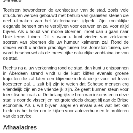
14e eeuw.
Toeristen bewonderen de architectuur van de stad, zoals vele
structuren werden gebouwd met behulp van granieten stenen die
deel uitmaken van het Victoriaanse tijdperk. Zijn koninklijke
elegantie beheert om te verblijven voor eeuwen en zal voor altijd
blijven. Als u houdt van mooie bloemen, moet dan u gaan naar
Unie terras tuinen. Dit is waar u kunt vinden van zeldzame
soorten van bloemen die uw humeur kalmeren zal. Rond de
steden vindt u andere prachtige tuinen like Johnston tuinen, die
wordt beschouwd als de meest rijke natuurlijke veobtaination van
de stad.
Rechts na al uw verkenning rond de stad, dan kunt u ontspannen
in Aberdeen strand vindt u de kust kliffen evenals groene
trajecten die zal laten een blijvende indruk die je voor het leven
koesteren zal. U zult blij zijn te weten dat Schotse mensen erg
vriendelijk zijn en ze vriendelijk zijn. Ze geeft kunnen steun voor
toeristische zoals u. De belangrijkste bron van inkomsten in deze
stad is door de visserij en het grotendeels draagt bij aan de Britse
economie. Als u wilt blijven langer en ervaar alles wat het kan
bieden is het beter om te kijken voor autoverhuur en te profiteren
van de service.
Afhaaladres