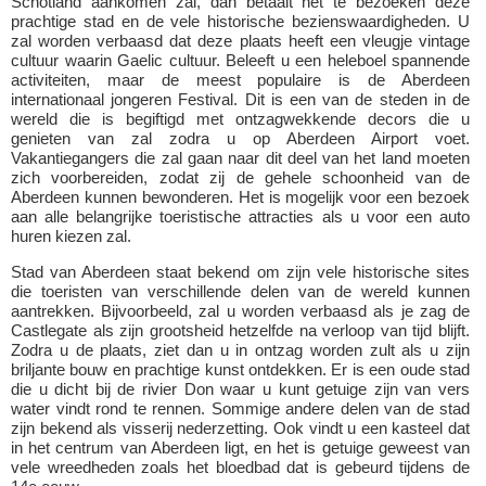
Schotland aankomen zal, dan betaalt het te bezoeken deze
prachtige stad en de vele historische bezienswaardigheden. U
zal worden verbaasd dat deze plaats heeft een vleugje vintage
cultuur waarin Gaelic cultuur. Beleeft u een heleboel spannende
activiteiten, maar de meest populaire is de Aberdeen
internationaal jongeren Festival. Dit is een van de steden in de
wereld die is begiftigd met ontzagwekkende decors die u
genieten van zal zodra u op Aberdeen Airport voet.
Vakantiegangers die zal gaan naar dit deel van het land moeten
zich voorbereiden, zodat zij de gehele schoonheid van de
Aberdeen kunnen bewonderen. Het is mogelijk voor een bezoek
aan alle belangrijke toeristische attracties als u voor een auto
huren kiezen zal.
Stad van Aberdeen staat bekend om zijn vele historische sites
die toeristen van verschillende delen van de wereld kunnen
aantrekken. Bijvoorbeeld, zal u worden verbaasd als je zag de
Castlegate als zijn grootsheid hetzelfde na verloop van tijd blijft.
Zodra u de plaats, ziet dan u in ontzag worden zult als u zijn
briljante bouw en prachtige kunst ontdekken. Er is een oude stad
die u dicht bij de rivier Don waar u kunt getuige zijn van vers
water vindt rond te rennen. Sommige andere delen van de stad
zijn bekend als visserij nederzetting. Ook vindt u een kasteel dat
in het centrum van Aberdeen ligt, en het is getuige geweest van
vele wreedheden zoals het bloedbad dat is gebeurd tijdens de