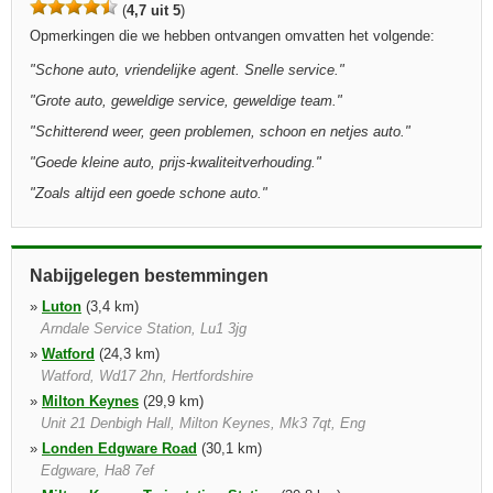
(
4,7 uit 5
)
Opmerkingen die we hebben ontvangen omvatten het volgende:
"
Schone auto, vriendelijke agent. Snelle service.
"
"
Grote auto, geweldige service, geweldige team.
"
"
Schitterend weer, geen problemen, schoon en netjes auto.
"
"
Goede kleine auto, prijs-kwaliteitverhouding.
"
"
Zoals altijd een goede schone auto.
"
Nabijgelegen bestemmingen
»
Luton
(3,4 km)
Arndale Service Station, Lu1 3jg
»
Watford
(24,3 km)
Watford, Wd17 2hn, Hertfordshire
»
Milton Keynes
(29,9 km)
Unit 21 Denbigh Hall, Milton Keynes, Mk3 7qt, Eng
»
Londen Edgware Road
(30,1 km)
Edgware, Ha8 7ef