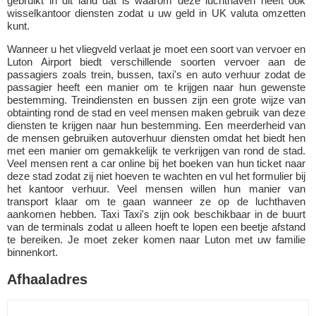
gebruikt in dit land dat is waarom deze luchthaven heeft ook
wisselkantoor diensten zodat u uw geld in UK valuta omzetten
kunt.
Wanneer u het vliegveld verlaat je moet een soort van vervoer en
Luton Airport biedt verschillende soorten vervoer aan de
passagiers zoals trein, bussen, taxi's en auto verhuur zodat de
passagier heeft een manier om te krijgen naar hun gewenste
bestemming. Treindiensten en bussen zijn een grote wijze van
obtainting rond de stad en veel mensen maken gebruik van deze
diensten te krijgen naar hun bestemming. Een meerderheid van
de mensen gebruiken autoverhuur diensten omdat het biedt hen
met een manier om gemakkelijk te verkrijgen van rond de stad.
Veel mensen rent a car online bij het boeken van hun ticket naar
deze stad zodat zij niet hoeven te wachten en vul het formulier bij
het kantoor verhuur. Veel mensen willen hun manier van
transport klaar om te gaan wanneer ze op de luchthaven
aankomen hebben. Taxi Taxi's zijn ook beschikbaar in de buurt
van de terminals zodat u alleen hoeft te lopen een beetje afstand
te bereiken. Je moet zeker komen naar Luton met uw familie
binnenkort.
Afhaaladres