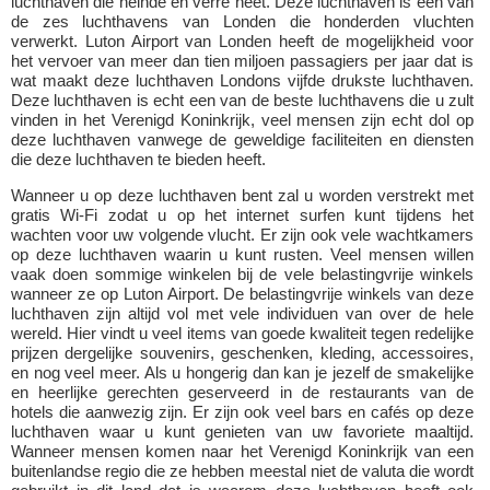
luchthaven die heinde en verre heet. Deze luchthaven is een van
de zes luchthavens van Londen die honderden vluchten
verwerkt. Luton Airport van Londen heeft de mogelijkheid voor
het vervoer van meer dan tien miljoen passagiers per jaar dat is
wat maakt deze luchthaven Londons vijfde drukste luchthaven.
Deze luchthaven is echt een van de beste luchthavens die u zult
vinden in het Verenigd Koninkrijk, veel mensen zijn echt dol op
deze luchthaven vanwege de geweldige faciliteiten en diensten
die deze luchthaven te bieden heeft.
Wanneer u op deze luchthaven bent zal u worden verstrekt met
gratis Wi-Fi zodat u op het internet surfen kunt tijdens het
wachten voor uw volgende vlucht. Er zijn ook vele wachtkamers
op deze luchthaven waarin u kunt rusten. Veel mensen willen
vaak doen sommige winkelen bij de vele belastingvrije winkels
wanneer ze op Luton Airport. De belastingvrije winkels van deze
luchthaven zijn altijd vol met vele individuen van over de hele
wereld. Hier vindt u veel items van goede kwaliteit tegen redelijke
prijzen dergelijke souvenirs, geschenken, kleding, accessoires,
en nog veel meer. Als u hongerig dan kan je jezelf de smakelijke
en heerlijke gerechten geserveerd in de restaurants van de
hotels die aanwezig zijn. Er zijn ook veel bars en cafés op deze
luchthaven waar u kunt genieten van uw favoriete maaltijd.
Wanneer mensen komen naar het Verenigd Koninkrijk van een
buitenlandse regio die ze hebben meestal niet de valuta die wordt