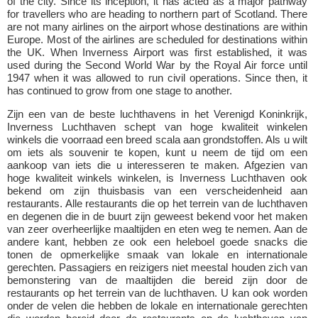
of the city. Since its inception, it has acted as a major pathway
for travellers who are heading to northern part of Scotland. There
are not many airlines on the airport whose destinations are within
Europe. Most of the airlines are scheduled for destinations within
the UK. When Inverness Airport was first established, it was
used during the Second World War by the Royal Air force until
1947 when it was allowed to run civil operations. Since then, it
has continued to grow from one stage to another.
Zijn een van de beste luchthavens in het Verenigd Koninkrijk,
Inverness Luchthaven schept van hoge kwaliteit winkelen
winkels die voorraad een breed scala aan grondstoffen. Als u wilt
om iets als souvenir te kopen, kunt u neem de tijd om een
aankoop van iets die u interesseren te maken. Afgezien van
hoge kwaliteit winkels winkelen, is Inverness Luchthaven ook
bekend om zijn thuisbasis van een verscheidenheid aan
restaurants. Alle restaurants die op het terrein van de luchthaven
en degenen die in de buurt zijn geweest bekend voor het maken
van zeer overheerlijke maaltijden en eten weg te nemen. Aan de
andere kant, hebben ze ook een heleboel goede snacks die
tonen de opmerkelijke smaak van lokale en internationale
gerechten. Passagiers en reizigers niet meestal houden zich van
bemonstering van de maaltijden die bereid zijn door de
restaurants op het terrein van de luchthaven. U kan ook worden
onder de velen die hebben de lokale en internationale gerechten