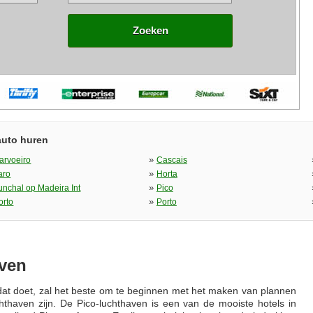
Zoeken
auto huren
»
arvoeiro
Cascais
»
aro
Horta
»
unchal op Madeira Int
Pico
»
orto
Porto
ven
 dat doet, zal het beste om te beginnen met het maken van plannen
thaven zijn. De Pico-luchthaven is een van de mooiste hotels in