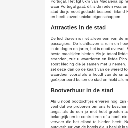
Portugal. Het ligt 8km van Madalena op he
waar Portugal gaat; dit is de reden waarom
stad die je nooit gedacht bestond. Eiland P
en heeft zoveel unieke eigenschappen.
Attracties in de stad
De luchthaven is niet alleen een van de 
passagiers. De luchthaven is ruim en hoe
in de dagen en jaren, het is nooit overvol. 
beste maaltijden bieden. Als je totaal lief
stranden, zult u waarderen en liefde Pic
soort kleding die je samen met u nemen. 
zet deze dan op de kaart van de wereld toe
waardeer vooral als u houdt van de smaa
geëxporteerd buiten de stad en hield allema
Bootverhuur in de stad
Als u nooit boottochtjes ervaren nog, zijn
veel dat we proberen om ons te bescher
angst als de een je met hebt groeten a
belangrijk om te controleren of u hoeft ni
vervoer die het eiland te bieden heeft. 
autoverhuur van de hotels die u besluit in 