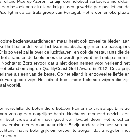
t eiland Pico op Azoren. Er zijn een heleboel verkeerde indrukken
 een bezoek aan dit eiland krijgt u een geweldig perspectief van de
ico ligt in de centrale groep van Portugal. Het is een unieke plaats
mooiste bezienswaardigheden maar heeft ook zoveel te bieden aan
wel het behandelt veel luchtvaartmaatschappijen en de passagiers
Er is zo veel zal je over de luchthaven, en ook de restaurants die de
de het strand en de koele bries die wordt geleverd met ontspannen in
o. Nochtans; Zorg ervoor dat u niet doen nemen voor verleend het
Het eiland ontving de QualityCoast Gold Award in 2012. Deze prijs
risme als een van de beste. Op het eiland is er zoveel te liefde en
k van goede wijn. Het eiland heeft meer bekende wijnen die zijn
al voorbij.
 er verschillende boten die u betalen kan om te cruise op. Er is zo
men van op een dagelijkse basis. Nochtans; moetend gezicht een
an boot cruise zal u meer goed dan kwaad doen. Het is echter
et uw cruise met een amateur rider. Er zijn andere diensten van het
Nochtans; het is belangrijk om ervoor te zorgen dat u regelen met
te dienen.