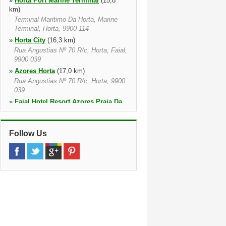
»
Horta Port Marine Terminal
(15,8
km)
Terminal Maritimo Da Horta, Marine
Terminal, Horta, 9900 114
»
Horta City
(16,3 km)
Rua Angustias Nº 70 R/c, Horta, Faial,
9900 039
»
Azores Horta
(17,0 km)
Rua Angustias Nº 70 R/c, Horta, 9900
039
»
Faial Hotel Resort Azores Praia Da
Vitoria
(23,0 km)
Lajes Int Airport, Praia Da Vitoria,
9560 251
Follow Us
»
Horta Luchthaven
(24,3 km)
Aeroporto Da Horta Castelo Branco,
Faial, 9900 321
»
Sao Jorge
(24,6 km)
Velas, Sao Jorge, 9800 527
»
Vila Das Velas
(24,6 km)
Largo Dr. Joao Pereira 21, Velas De
São Jorge, 9800 527