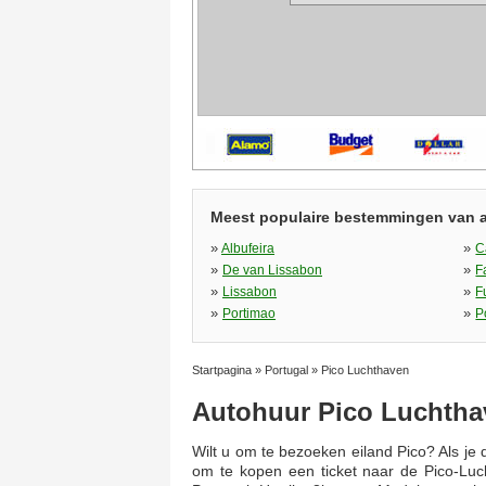
Meest populaire bestemmingen van 
»
»
Albufeira
C
»
»
De van Lissabon
F
»
»
Lissabon
F
»
»
Portimao
P
Startpagina
»
Portugal
»
Pico Luchthaven
Autohuur Pico Luchtha
Wilt u om te bezoeken eiland Pico? Als je
om te kopen een ticket naar de Pico-Luch